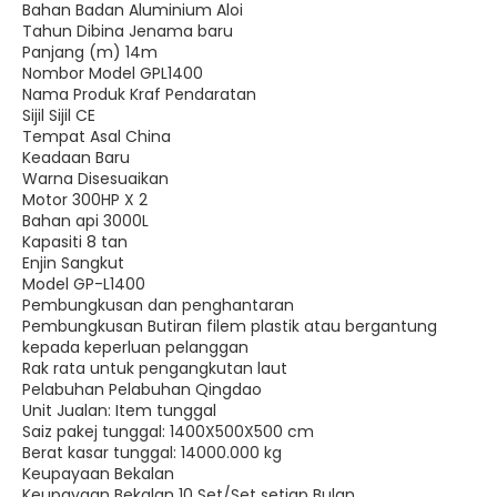
Bahan Badan Aluminium Aloi
Tahun Dibina Jenama baru
Panjang (m) 14m
Nombor Model GPL1400
Nama Produk Kraf Pendaratan
Sijil Sijil CE
Tempat Asal China
Keadaan Baru
Warna Disesuaikan
Motor 300HP X 2
Bahan api 3000L
Kapasiti 8 tan
Enjin Sangkut
Model GP-L1400
Pembungkusan dan penghantaran
Pembungkusan Butiran filem plastik atau bergantung
kepada keperluan pelanggan
Rak rata untuk pengangkutan laut
Pelabuhan Pelabuhan Qingdao
Unit Jualan: Item tunggal
Saiz pakej tunggal: 1400X500X500 cm
Berat kasar tunggal: 14000.000 kg
Keupayaan Bekalan
Keupayaan Bekalan 10 Set/Set setiap Bulan