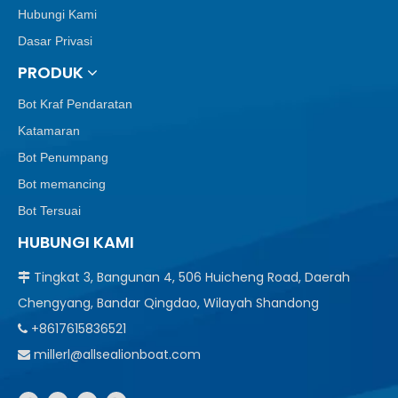
Hubungi Kami
Dasar Privasi
PRODUK
Bot Kraf Pendaratan
Katamaran
Bot Penumpang
Bot memancing
Bot Tersuai
HUBUNGI KAMI
Tingkat 3, Bangunan 4, 506 Huicheng Road, Daerah

Chengyang, Bandar Qingdao, Wilayah Shandong
+8617615836521

millerl@allsealionboat.com
