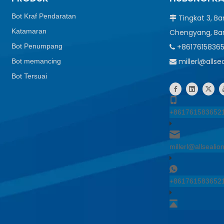
Bot Kraf Pendaratan
Tingkat 3, B

Katamaran
Chengyang, Ba
Bot Penumpang
+8617615836

millerl@alls
Bot memancing

Bot Tersuai
+861761583652
millerl@allseali
+861761583652