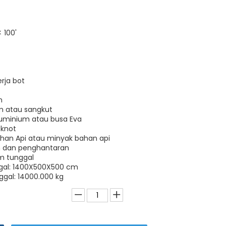
 100'
rja bot
n
am atau sangkut
aluminium atau busa Eva
 knot
ahan Api atau minyak bahan api
 dan penghantaran
em tunggal
ggal: 1400X500X500 cm
ggal: 14000.000 kg