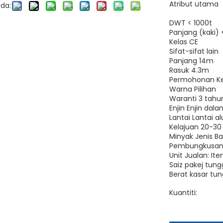
Atribut utama
da:
DWT < 1000t
Panjang (kaki) <
Kelas CE
Sifat-sifat lain
Panjang 14m
Rasuk 4.3m
Permohonan Ke
Warna Pilihan
Waranti 3 tahu
Enjin Enjin dal
Lantai Lantai 
Kelajuan 20-30
Minyak Jenis B
Pembungkusan
Unit Jualan: It
Saiz pakej tun
Berat kasar tun
Kuantiti: