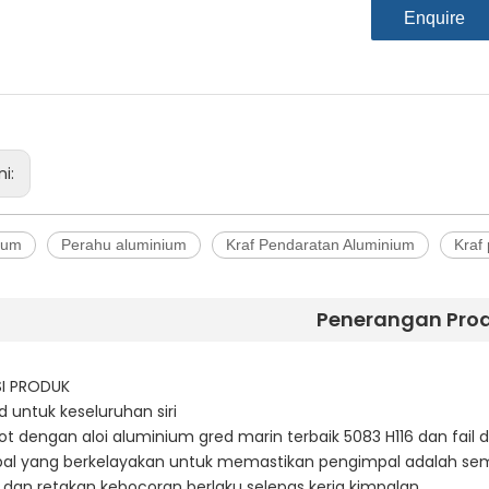
Enquire
ni:
ium
Perahu aluminium
Kraf Pendaratan Aluminium
Kraf
Penerangan Pro
I PRODUK
d untuk keseluruhan siri
bot dengan aloi aluminium gred marin terbaik 5083 H116 dan fail d
al yang berkelayakan untuk memastikan pengimpal adalah sem
an retakan kebocoran berlaku selepas kerja kimpalan,