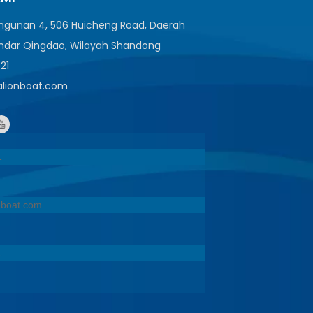
angunan 4, 506 Huicheng Road, Daerah
ndar Qingdao, Wilayah Shandong
521
ealionboat.com
1
onboat.com
1