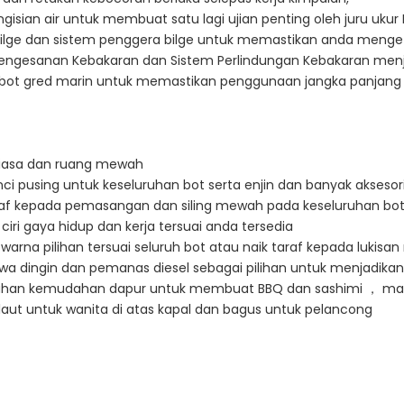
ngisian air untuk membuat satu lagi ujian penting oleh juru ukur
bilge dan sistem penggera bilge untuk memastikan anda menge
Pengesanan Kebakaran dan Sistem Perlindungan Kebakaran menj
i bot gred marin untuk memastikan penggunaan jangka panjang 
biasa dan ruang mewah
ci pusing untuk keseluruhan bot serta enjin dan banyak aksesor
af kepada pemasangan dan siling mewah pada keseluruhan bot j
ciri gaya hidup dan kerja tersuai anda tersedia
warna pilihan tersuai seluruh bot atau naik taraf kepada lukisan 
a dingin dan pemanas diesel sebagai pilihan untuk menjadikan 
uhan kemudahan dapur untuk membuat BBQ dan sashimi ， mak
aut untuk wanita di atas kapal dan bagus untuk pelancong