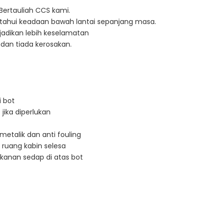
 Bertauliah CCS kami.
tahui keadaan bawah lantai sepanjang masa.
adikan lebih keselamatan
dan tiada kerosakan.
i bot
ika diperlukan
metalik dan anti fouling
ruang kabin selesa
anan sedap di atas bot