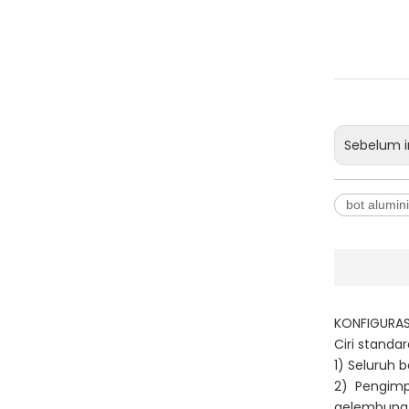
Sebelum i
bot alumin
KONFIGURAS
Ciri standar
1) Seluruh 
2) Pengimp
gelembung d