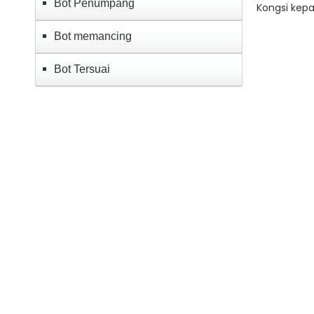
Bot Penumpang
Kongsi kepa
Bot memancing
Bot Tersuai