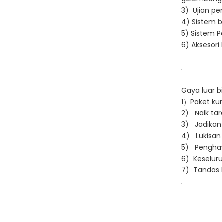
3) Ujian pe
4) Sistem 
5) Sistem 
6) Aksesor
Gaya luar 
1）Paket kun
2) Naik tar
3) Jadikan 
4) Lukisan 
5) Penghaw
6) Keselur
7) Tandas l