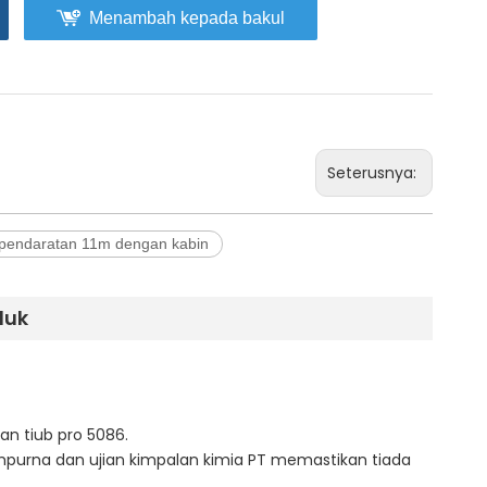
Menambah kepada bakul
Seterusnya:
 pendaratan 11m dengan kabin
duk
an tiub pro 5086.
purna dan ujian kimpalan kimia PT memastikan tiada