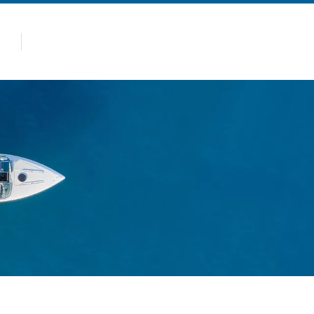
panas
Produk
Kenapa Allsealion