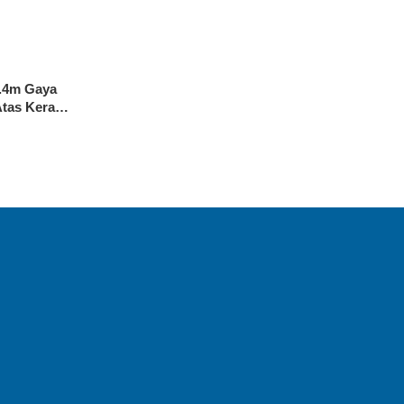
8.4m Gaya
tas Keras
ing Dengan