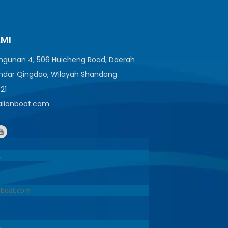
AMI
angunan 4, 506 Huicheng Road, Daerah
ndar Qingdao, Wilayah Shandong
521
ealionboat.com
1
onboat.com
1