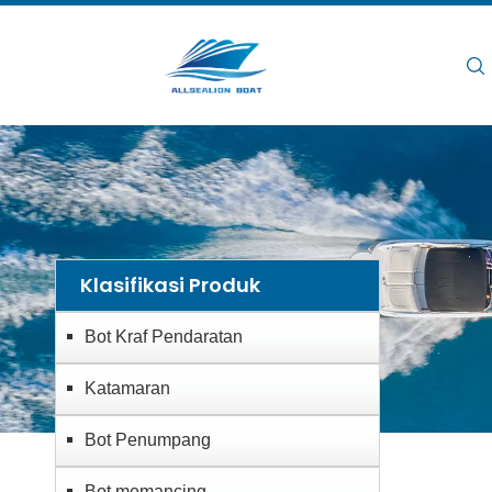
Rumah
/
/
/
Bot Nelaya
Rumah
Produk
Bot memancing
Klasifikasi Produk
Bot Kraf Pendaratan
Katamaran
Bot Penumpang
Bot memancing