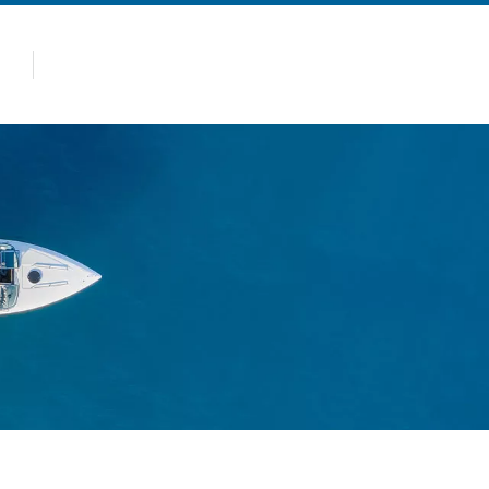
panas
Produk
Kenapa Allsealion
n Rekreasi Jenis Kapak