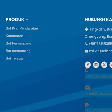
PRODUK
HUBUNGI K
Bot Kraf Pendaratan
Tingkat 3, B

Katamaran
Chengyang, Ba
Bot Penumpang
+8617615836

millerl@alls
Bot memancing

Bot Tersuai
+861761583652
millerl@allseali
+861761583652