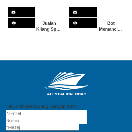
Jualan
Bot
Kilang Sport
Memancing
Fishing
Aluminium
Umpan Bot
Direct Kilang
6m
27 kaki
Aluminium
dengan
Motor Yacht
Motor
untuk
Sangkut
Memancing
Tahan Lama
untuk
Memancing
Sungai dan
Sukan Air
Teruskan Berhubung Dengan Kami