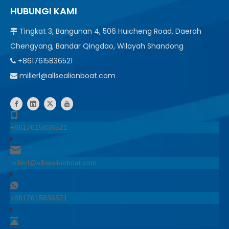
HUBUNGI KAMI
Tingkat 3, Bangunan 4, 506 Huicheng Road, Daerah

Chengyang, Bandar Qingdao, Wilayah Shandong
+8617615836521

millerl@allsealionboat.com

+8617615836521
millerl@allsealionboat.com
+8617615836521