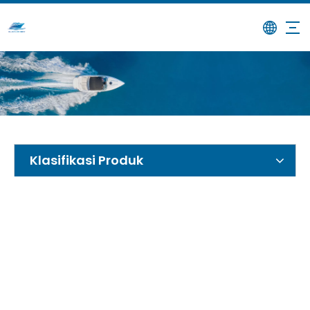
/
/
/
7.5m Bot
Rumah
Produk
Bot memancing
Kabin Terbuka
Klasifikasi Produk