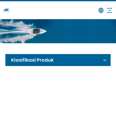
/
/
/
6.25m Bot
Rumah
Produk
Bot memancing
Kabin
Klasifikasi Produk