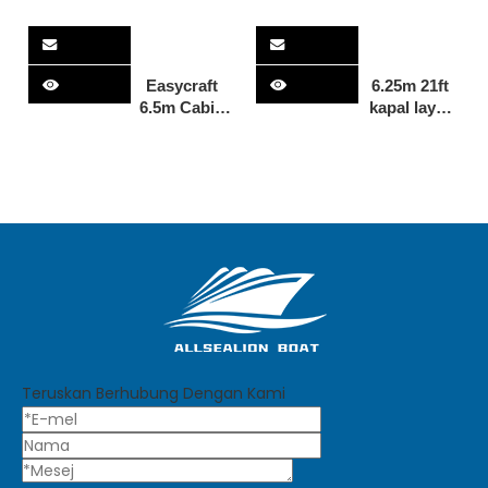
Easycraft
6.25m 21ft
6.5m Cabin
kapal layar
Bot
bot laju
Memancing
mewah
bot
aluminium
aluminium
cuddy cabin
Luar pesisir
bot nelayan
bot masuk
untuk dijual
kabin
terbuka
Teruskan Berhubung Dengan Kami