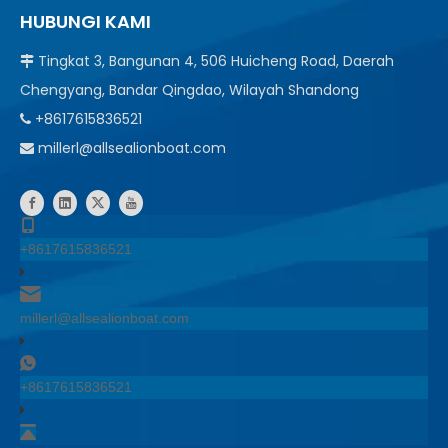
HUBUNGI KAMI
Tingkat 3, Bangunan 4, 506 Huicheng Road, Daerah

Chengyang, Bandar Qingdao, Wilayah Shandong
+8617615836521

millerl@allsealionboat.com

+8617615836521
millerl@allsealionboat.com
+8617615836521