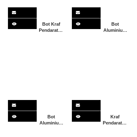
Bot Kraf
Bot
Pendaratan
Aluminium
Aluminium
untuk Dijual
11m dengan
Kraf
Tempat
Pendaratan
Duduk
Air Laut
Premium
Dikimpal
Kokpit Bot
Penuh 11m
Kargo Kraf
36ft
Pendaratan
Kraf
pendaratan
11m dengan
kabin
Bot
Kraf
Aluminium
Pendaratan
Standard
11m untuk
Australia
Pengangkutan