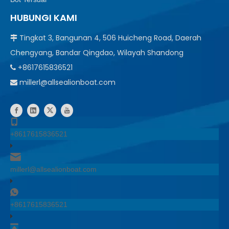
HUBUNGI KAMI
Tingkat 3, Bangunan 4, 506 Huicheng Road, Daerah

Chengyang, Bandar Qingdao, Wilayah Shandong
+8617615836521

millerl@allsealionboat.com

+8617615836521
millerl@allsealionboat.com
+8617615836521