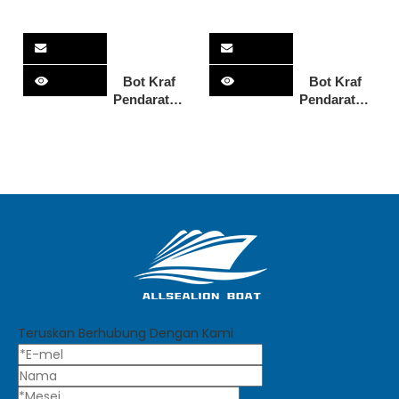
Bot Kraf
Bot Kraf
Pendaratan
Pendaratan
Aluminium
Aluminium
11m dengan
11m dengan
Tempat
Tempat
Duduk
Duduk
Premium
Premium
Kokpit
Kokpit
Membawa
Membawa
Kraf
Bot Kargo
Pendaratan
10 Tan Bot
Bot Kargo
Aluminium
10 Tan 11m
Kraf
Kraf
Pendaratan
Pendaratan
11m Kraf
Teruskan Berhubung Dengan Kami
dengan
Pendaratan
Kabin
dengan
Kabin