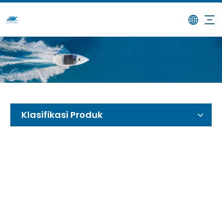
/
/
/
Kraf
Rumah
Produk
Bot Kraf Pendaratan
Pendaratan Rumah Roda 11m
Klasifikasi Produk