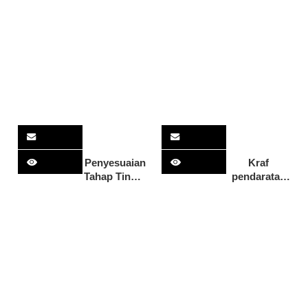
untuk Dijual
Kargo
Kraf
Pendaratan
Air Laut
Dikimpal
Penuh 11m
36ft
Penyesuaian
Kraf
Tahap Tinggi
pendaratan
Bot Kerja
11m dengan
LCT
kabin
Dikimpal
Aluminium
Mewah 11m
36 kaki
dengan Sijil
CE