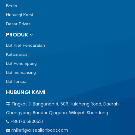
Berita
Hubungi Kami
Dasar Privasi
PRODUK
Bot Kraf Pendaratan
Katamaran
Bot Penumpang
Bot memancing
Bot Tersuai
HUBUNGI KAMI
Tingkat 3, Bangunan 4, 506 Huicheng Road, Daerah

Chengyang, Bandar Qingdao, Wilayah Shandong
+8617615836521

millerl@allsealionboat.com
