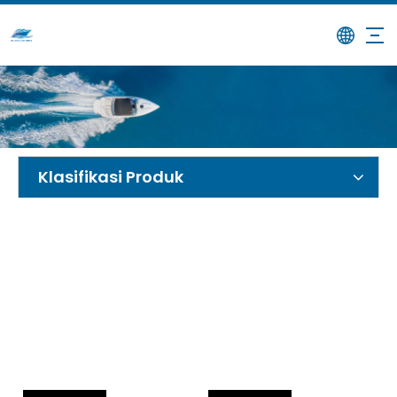
/
/
Bot Penumpang
Rumah
Produk
Klasifikasi Produk