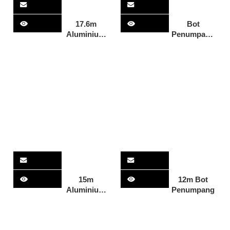
17.6m
Bot
Aluminium
Penumpang
Alloy
11M
Penumpang
Catamaran
Kapal
Hull
Penumpang
15m
12m Bot
Aluminium
Penumpang
Bot
Penumpang
Bot Feri