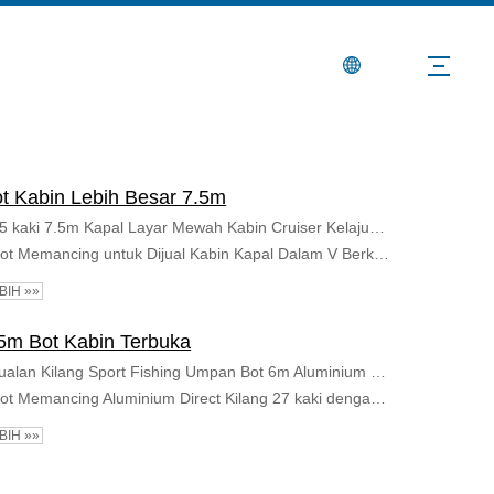
Berita
Hubungi Kami
t Kabin Lebih Besar 7.5m
25 kaki 7.5m Kapal Layar Mewah Kabin Cruiser Kelajuan Tinggi Aluminium Bot Memancing
Bot Memancing untuk Dijual Kabin Kapal Dalam V Berkelajuan Tinggi Pelayaran Aluminium 7.5m 25 kaki Allsealion Bot
BIH »»
5m Bot Kabin Terbuka
Jualan Kilang Sport Fishing Umpan Bot 6m Aluminium Motor Yacht untuk Memancing
Bot Memancing Aluminium Direct Kilang 27 kaki dengan Motor Sangkut Tahan Lama untuk Memancing Sungai dan Sukan Air
BIH »»