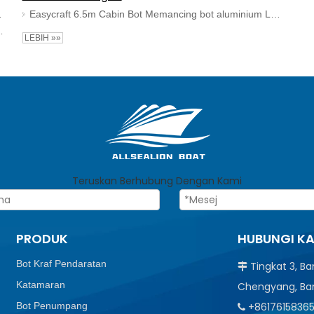
kan Memancing
Easycraft 6.5m Cabin Bot Memancing bot aluminium Luar pesisir bot masuk kabin terbuka
t Peronda Bekerja Memancing Dengan Kabin
LEBIH »»
Teruskan Berhubung Dengan Kami
PRODUK
HUBUNGI K
Bot Kraf Pendaratan
Tingkat 3, B

Katamaran
Chengyang, Ba
Bot Penumpang
+8617615836
