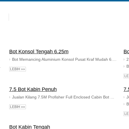
panas
Produk
Kenapa Allsealion
Bot Konsol Tengah 6.25m
Bo
kabin terbuka
Bot Memancing Aluminium Konsol Pusat Kraf Mudah 6.25m untuk Dijual dengan Ponton
layan untuk dijual
LEBIH »»
LE
7.5 Bot Kabin Penuh
7.
Jualan Kilang 7.5M Profisher Full Enclosed Cabin Bot Memancing Air Masin Bot Aluminium
LEBIH »»
LE
Bot Kabin Tengah