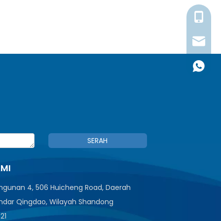
+86176
millerl@
+86176
SERAH
AMI
angunan 4, 506 Huicheng Road, Daerah
ndar Qingdao, Wilayah Shandong
521