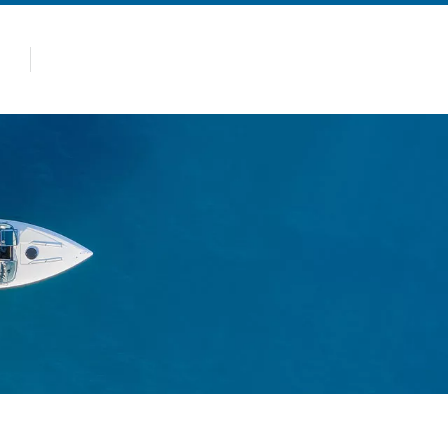
panas
Produk
Kenapa Allsealion