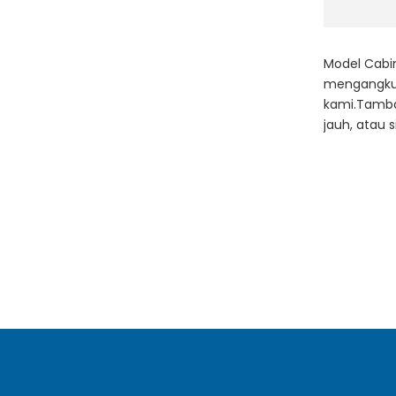
Model Cabin
mengangkut
kami.Tamba
jauh, atau 