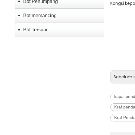
Bot Penumpang
Kongsi kepa
Bot memancing
Bot Tersuai
Sebelum i
kapal pen
Kraf pend
Kraf Pend