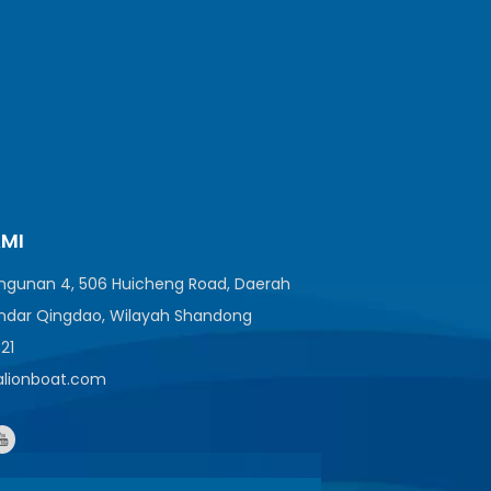
AMI
angunan 4, 506 Huicheng Road, Daerah
ndar Qingdao, Wilayah Shandong
521
ealionboat.com
1