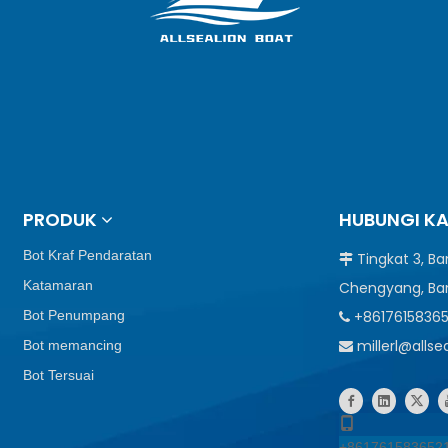
PRODUK
HUBUNGI K
Bot Kraf Pendaratan
Tingkat 3, B

Katamaran
Chengyang, Ba
Bot Penumpang
+8617615836

millerl@alls
Bot memancing

Bot Tersuai
+861761583652