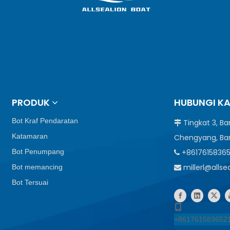
PRODUK
HUBUNGI K
Bot Kraf Pendaratan
Tingkat 3, B

Katamaran
Chengyang, Ba
Bot Penumpang
+8617615836

millerl@alls
Bot memancing

Bot Tersuai
+861761583652