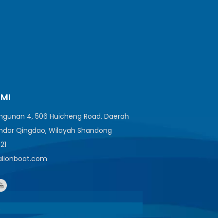
AMI
angunan 4, 506 Huicheng Road, Daerah
ndar Qingdao, Wilayah Shandong
521
ealionboat.com
1