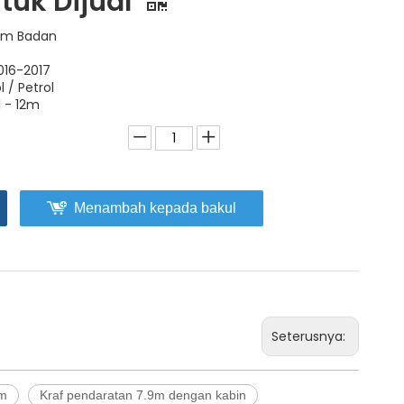
tuk Dijual
um Badan
016-2017
 / Petrol
1 - 12m
Menambah kepada bakul
Seterusnya:
um
Kraf pendaratan 7.9m dengan kabin