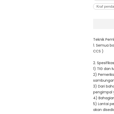
Kraf pend
Teknik Pem
1. Semua bo
CCS )
2. Spesifika
1) TIG dan M
2) Pemeriks
sambungan
3) Dari bah
pengimpal y
4) Bahagia
5) Lantai pe
akan disedi