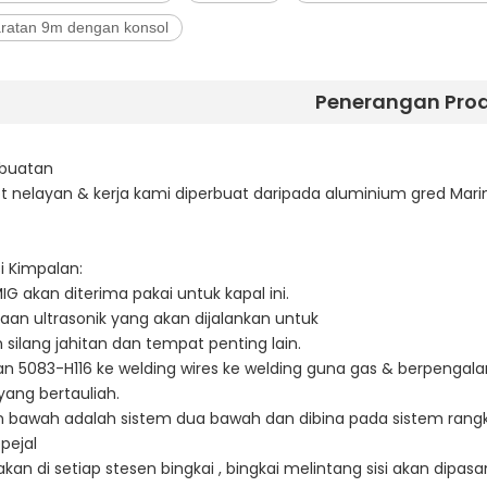
aratan 9m dengan konsol
Penerangan Pro
buatan
t nelayan & kerja kami diperbuat daripada aluminium gred Marin
si Kimpalan:
IG akan diterima pakai untuk kapal ini.
aan ultrasonik yang akan dijalankan untuk
 silang jahitan dan tempat penting lain.
an 5083-H116 ke welding wires ke welding guna gas & berpenga
ang bertauliah.
n bawah adalah sistem dua bawah dan dibina pada sistem ran
pejal
akan di setiap stesen bingkai , bingkai melintang sisi akan dip