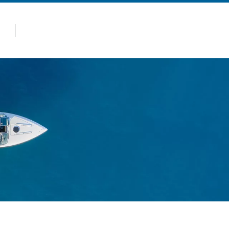
panas
Produk
Kenapa Allsealion