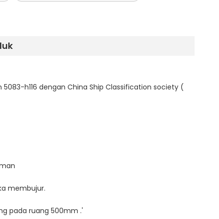
duk
 5083-h116 dengan China Ship Classification society (
laman
gka membujur.
asang pada ruang 500mm .'