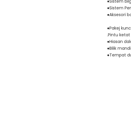
●Sistem bi
●Sistem Pe
●Aksesori 
●Pakej kunc
.Pintu keta
●Hiasan da
●Bilik mand
●Tempat du