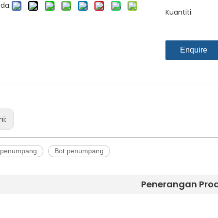
da:
Kuantiti:
Enquire
ni:
 penumpang
Bot penumpang
Penerangan Pro