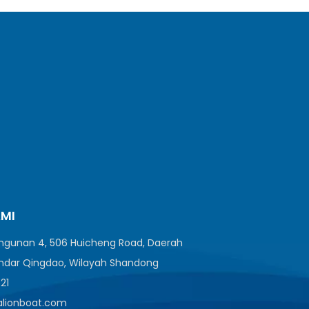
AMI
angunan 4, 506 Huicheng Road, Daerah
ndar Qingdao, Wilayah Shandong
521
ealionboat.com