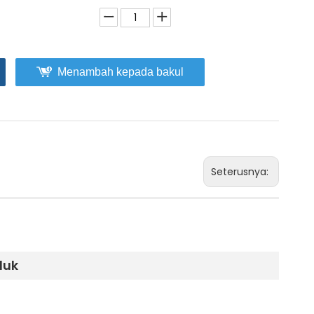
Menambah kepada bakul
Seterusnya:
duk