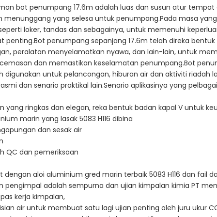
man bot penumpang 17.6m adalah luas dan susun atur tempa
an menunggang yang selesa untuk penumpang.Pada masa yang 
, seperti loker, tandas dan sebagainya, untuk memenuhi kepe
 penting.Bot penumpang sepanjang 17.6m telah direka bentuk dan
an, peralatan menyelamatkan nyawa, dan lain-lain, untuk mema
ecemasan dan memastikan keselamatan penumpang.Bot penum
h digunakan untuk pelancongan, hiburan air dan aktiviti riadah l
rasmi dan senario praktikal lain.Senario aplikasinya yang pelba
n yang ringkas dan elegan, reka bentuk badan kapal V untuk
inium marin yang lasak 5083 H116 dibina
gapungan dan sesak air
n
uh QC dan pemeriksaan
t dengan aloi aluminium gred marin terbaik 5083 H116 dan fail 
 pengimpal adalah sempurna dan ujian kimpalan kimia PT mem
epas kerja kimpalan,
isian air untuk membuat satu lagi ujian penting oleh juru ukur C