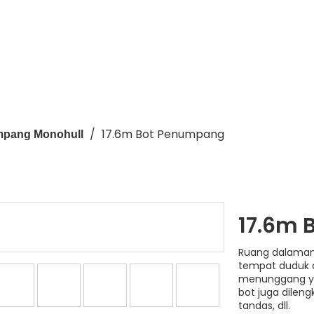
/
17.6m Bot Penumpang
mpang Monohull
17.6m
Ruang dalaman
tempat duduk 
menunggang ya
bot juga dileng
tandas, dll.