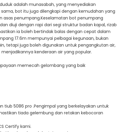
t duduk adalah munasabah, yang menyediakan
sama, bot itu juga dilengkapi dengan kemudahan yang
rluan asas penumpang.Keselamatan bot penumpang
 diuji dengan rapi dari segi struktur badan kapal, rizab
stikan ia boleh bertindak balas dengan cepat dalam
pang 17.6m mempunyai pelbagai kegunaan, bukan
ain, tetapi juga boleh digunakan untuk pengangkutan air,
gai menjadikannya kenderaan air yang popular.
 keupayaan memecah gelombang yang baik
dan tiub 5086 pro .Pengimpal yang berkelayakan untuk
astikan tiada gelembung dan retakan kebocoran
CS Certify kami.