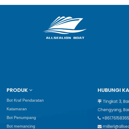
PRODUK
HUBUNGI K
Bot Kraf Pendaratan
Tingkat 3, B

Katamaran
Chengyang, Ba
Bot Penumpang
+8617615836

millerl@alls
Bot memancing
