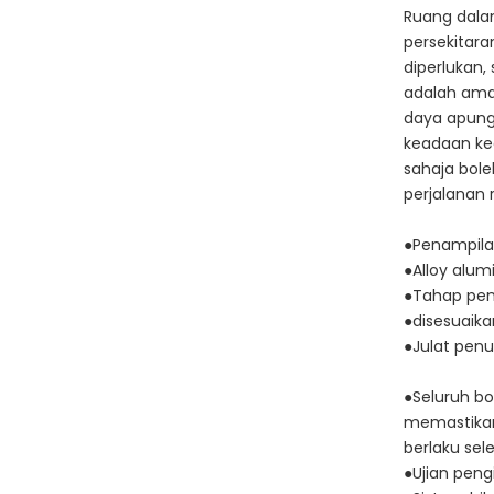
Ruang dala
persekitar
diperlukan
adalah amat
daya apung
keadaan k
sahaja bole
perjalanan 
●Penampila
●Alloy alum
●Tahap pen
●disesuaika
●Julat pen
●Seluruh bo
memastikan
berlaku sel
●Ujian peng