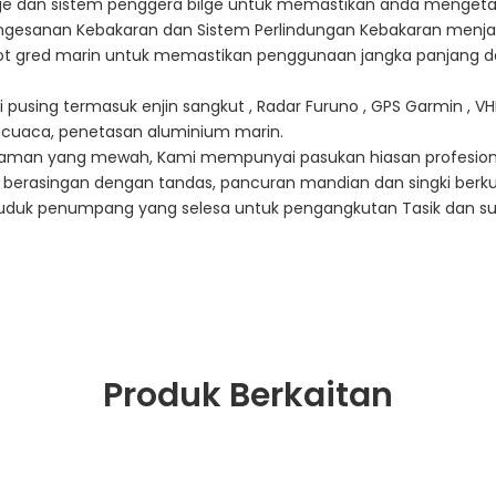
lge dan sistem penggera bilge untuk memastikan anda mengeta
ngesanan Kebakaran dan Sistem Perlindungan Kebakaran menja
bot gred marin untuk memastikan penggunaan jangka panjang da
i pusing termasuk enjin sangkut , Radar Furuno , GPS Garmin , VH
t cuaca, penetasan aluminium marin.
laman yang mewah, Kami mempunyai pasukan hiasan profesion
i berasingan dengan tandas, pancuran mandian dan singki berkual
duk penumpang yang selesa untuk pengangkutan Tasik dan sun
Produk Berkaitan