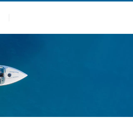
panas
Produk
Kenapa Allsealion