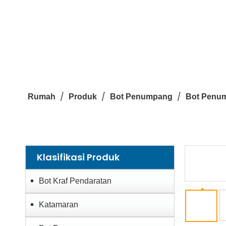
/
/
/
Rumah
Produk
Bot Penumpang
Bot Penu
Klasifikasi Produk
Bot Kraf Pendaratan
Katamaran