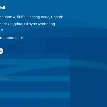
AMI
angunan 4, 506 Huicheng Road, Daerah
ndar Qingdao, Wilayah Shandong
521
ealionboat.com
1
onboat.com
1