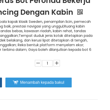
eras Bot Peronda Bekerja
cing Dengan Kabin
pala kapak klasik Sweden, penampilan licin, pemecah
 baik, prestasi navigasi yang unggul;Ruang kabin
tandas bebas, kawasan riadah, kabin rehat, tandas
tanggalkan;Tempat duduk jenis kotak ditetapkan pada
dek belakang, dan kerusi lipat ditetapkan di tengah,
anggalkan; Reka bentuk platform menyelam ekor;
r terbina dalam; Gaya boleh dilanjutkan kepada bot 6
Menambah kepada bakul