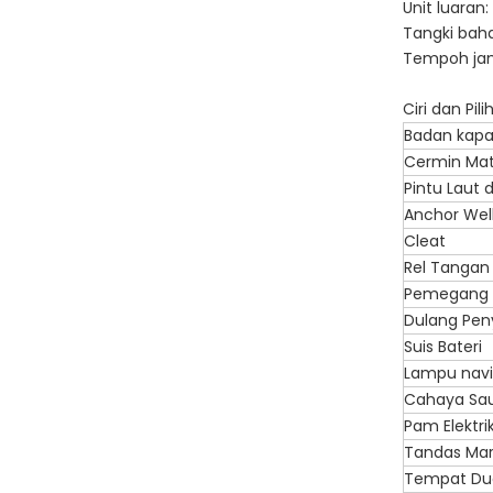
Unit luaran:
Tangki baha
Tempoh jami
Ciri dan Pil
Badan kapa
Cermin Ma
Pintu Laut 
Anchor Wel
Cleat
Rel Tangan
Pemegang 
Dulang Pen
Suis Bateri
Lampu navi
Cahaya Sa
Pam Elektrik
Tandas Mar
Tempat Dud