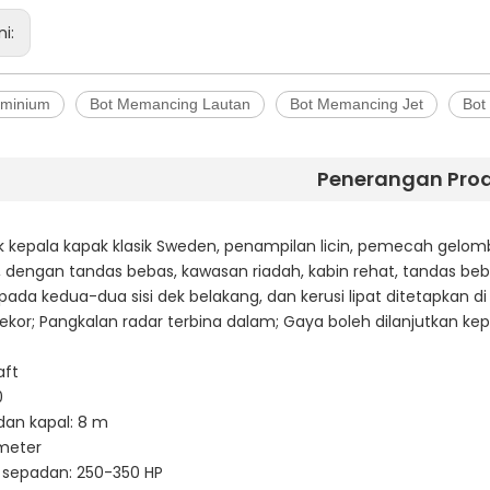
ni:
uminium
Bot Memancing Lautan
Bot Memancing Jet
Bot
Penerangan Pro
 kepala kapak klasik Sweden, penampilan licin, pemecah gelomb
, dengan tandas bebas, kawasan riadah, kabin rehat, tandas be
pada kedua-dua sisi dek belakang, dan kerusi lipat ditetapkan d
or; Pangkalan radar terbina dalam; Gaya boleh dilanjutkan ke
aft
0
dan kapal: 8 m
 meter
 sepadan: 250-350 HP