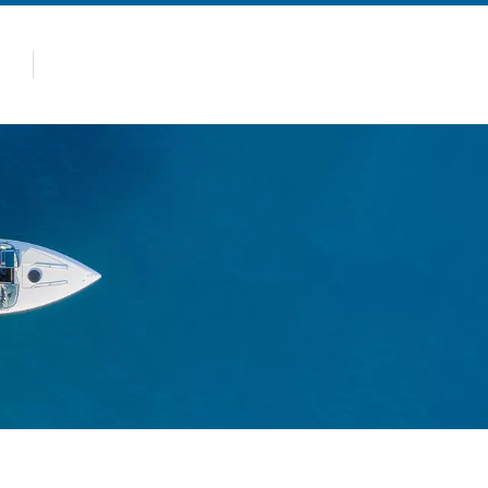
panas
Produk
Kenapa Allsealion