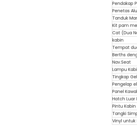
Pendakap P
Penetas Al
Tanduk Mar
Kit pam me
Cat (Dua N
kabin
Tempat du
Berths den
Nav.Seat
Lampu Kabi
Tingkap Ge
Pengelap el
Panel Kawal
Hatch Luar P
Pintu Kabin
Tangki Sim
Vinyl untuk