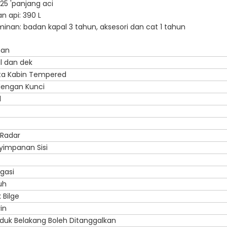
 25 'panjang aci
n api: 390 L
nan: badan kapal 3 tahun, aksesori dan cat 1 tahun
ihan
l dan dek
ta Kabin Tempered
dengan Kunci
l
Radar
yimpanan Sisi
gasi
uh
 Bilge
in
uk Belakang Boleh Ditanggalkan