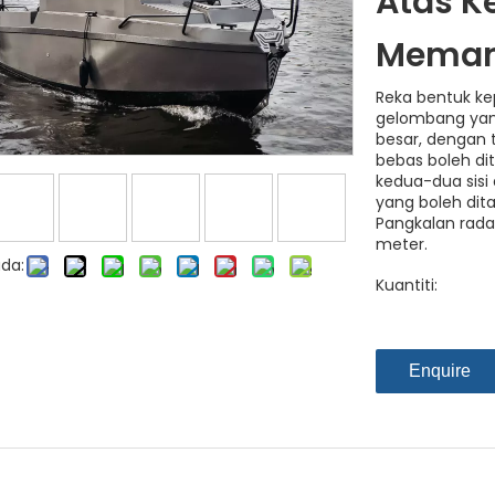
Atas K
Meman
Reka bentuk ke
gelombang yang
besar, dengan 
bebas boleh di
kedua-dua sisi 
yang boleh dit
Pangkalan rada
meter.
da:
Kuantiti:
Enquire