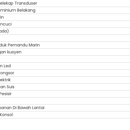
elekap Transduser
uminium Belakang
in
ncuci
ada)
duk Pemandu Marin
gan kusyen
n Led
longsor
ektrik
an Suis
esisir
panan Di Bawah Lantai
 Konsol