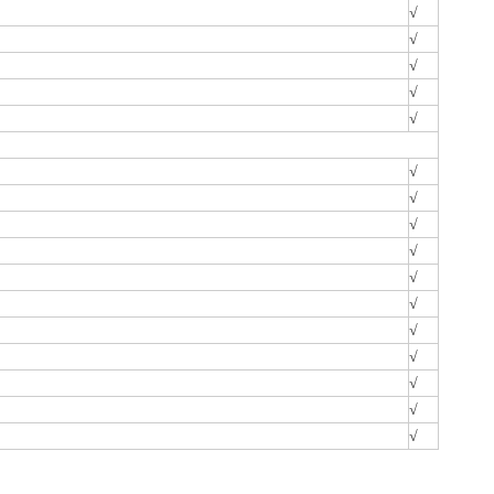
√
√
√
√
√
√
√
√
√
√
√
√
√
√
√
√