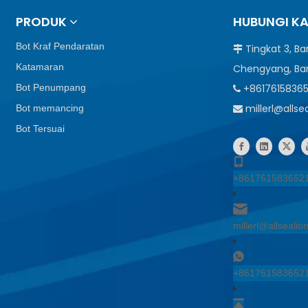
PRODUK
HUBUNGI K
Bot Kraf Pendaratan
Tingkat 3, B

Katamaran
Chengyang, Ba
Bot Penumpang
+8617615836

millerl@alls
Bot memancing

Bot Tersuai
+861761583652
millerl@allseali
+861761583652