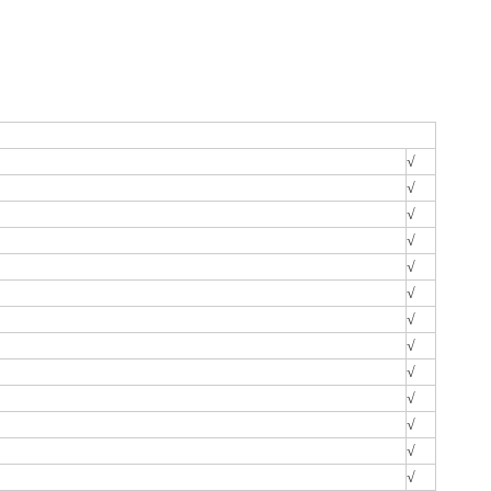
√
√
√
√
√
√
√
√
√
√
√
√
√