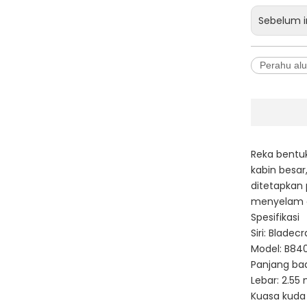
Sebelum i
Perahu al
Reka bentuk
kabin besar
ditetapkan 
menyelam ek
Spesifikasi
Siri: Bladecr
Model: B84
Panjang ba
Lebar: 2.55
Kuasa kuda