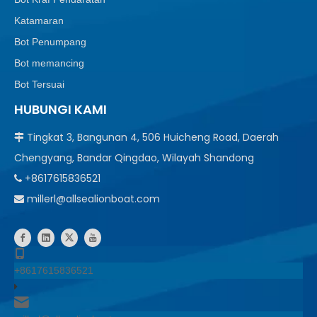
Katamaran
Bot Penumpang
Bot memancing
Bot Tersuai
HUBUNGI KAMI
Tingkat 3, Bangunan 4, 506 Huicheng Road, Daerah

Chengyang, Bandar Qingdao, Wilayah Shandong
+8617615836521

millerl@allsealionboat.com

+8617615836521