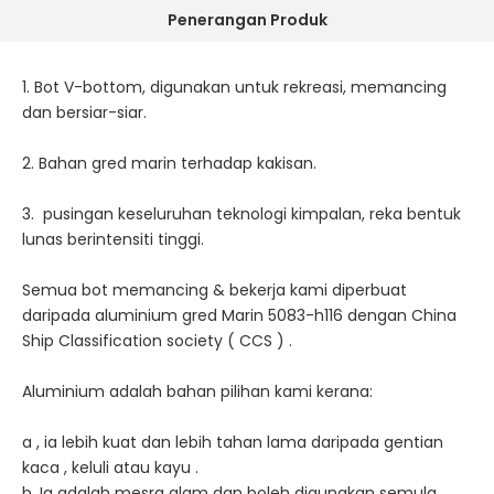
Penerangan Produk
1. Bot V-bottom, digunakan untuk rekreasi, memancing
dan bersiar-siar.
2. Bahan gred marin terhadap kakisan.
3. pusingan keseluruhan teknologi kimpalan, reka bentuk
lunas berintensiti tinggi.
Semua bot memancing & bekerja kami diperbuat
daripada aluminium gred Marin 5083-h116 dengan China
Ship Classification society ( CCS ) .
Aluminium adalah bahan pilihan kami kerana:
a , ia lebih kuat dan lebih tahan lama daripada gentian
kaca , keluli atau kayu .
b, Ia adalah mesra alam dan boleh digunakan semula