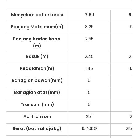
Menyelam bot rekreasi
7.5J
9.0J
Panjang Maksimum(m)
8.25
9.6
Panjang badan kapal
7.55
9
(m)
Rasuk (m)
2.45
2.45
Kedalaman(m)
1.45
1.55
Bahagian bawah(mm)
6
6
Bahagian atas(mm)
5
5
Transom (mm)
6
6
Aci transom
25''
25''
Berat (bot sahaja kg)
1670KG
2150K