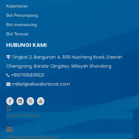
Katamaran
Bot Penumpang
Bot memancing
Bot Tersuai
HUBUNGI KAMI
Tingkat 3, Bangunan 4, 506 Huicheng Road, Daerah

Chengyang, Bandar Qingdao, Wilayah Shandong
+8617615836521

millerl@allsealionboat.com

+8617615836521
millerl@allsealionboat.com