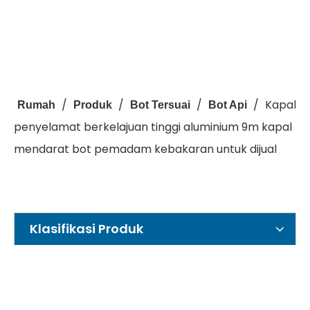
/
/
/
/
Kapal
Rumah
Produk
Bot Tersuai
Bot Api
penyelamat berkelajuan tinggi aluminium 9m kapal
mendarat bot pemadam kebakaran untuk dijual
Klasifikasi Produk