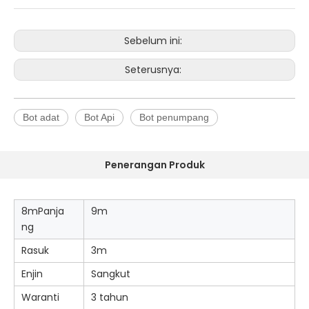
Sebelum ini:
Seterusnya:
Bot adat
Bot Api
Bot penumpang
Penerangan Produk
8mPanja
9m
ng
Rasuk
3m
Enjin
Sangkut
Waranti
3 tahun