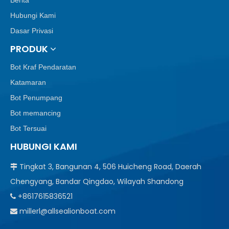
Berita
Hubungi Kami
Dasar Privasi
PRODUK
Bot Kraf Pendaratan
Katamaran
Bot Penumpang
Bot memancing
Bot Tersuai
HUBUNGI KAMI
Tingkat 3, Bangunan 4, 506 Huicheng Road, Daerah

Chengyang, Bandar Qingdao, Wilayah Shandong
+8617615836521

millerl@allsealionboat.com
