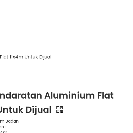
lat 11x4m Untuk Dijual
endaratan Aluminium Flat
Untuk Dijual
um Badan
aru
1x4m