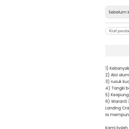
Sebelum i
Kraf pend
1) Kebanya
2) Aloi al
3) rusuk k
4) Tangki b
5) Keapung
6) Waranti 
Landing Cra
Ia mempuny
Kami boleh