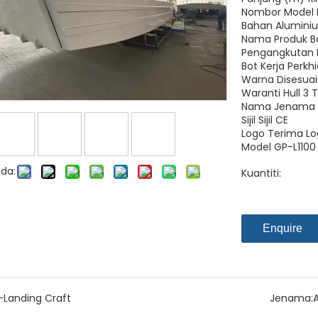
Nombor Model 
Bahan Alumini
Nama Produk Bo
Pengangkutan
Bot Kerja Perkh
Warna Disesua
Waranti Hull 3 
Nama Jenama A
Sijil Sijil CE
Logo Terima Lo
Model GP-L1100
da:
Kuantiti:
Enquire
-Landing Craft
Jenama: