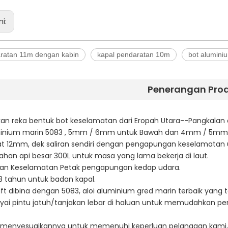
ni:
aratan 11m dengan kabin
kapal pendaratan 10m
bot alumini
Penerangan Pro
kan reka bentuk bot keselamatan dari Eropah Utara--Pangkalan 
uminium marin 5083 , 5mm / 6mm untuk Bawah dan 4mm / 5mm u
uat 12mm, dek saliran sendiri dengan pengapungan keselamatan
ahan api besar 300L untuk masa yang lama bekerja di laut.
an Keselamatan Petak pengapungan kedap udara.
3 tahun untuk badan kapal.
ft dibina dengan 5083, aloi aluminium gred marin terbaik yan
ai pintu jatuh/tanjakan lebar di haluan untuk memudahkan p
 menyesuaikannya untuk memenuhi keperluan pelanggan kami,