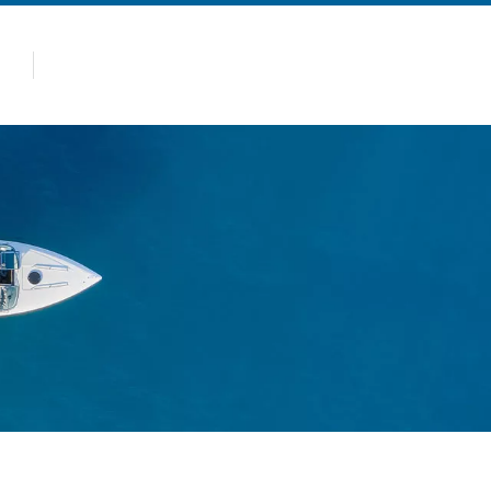
panas
Produk
Kenapa Allsealion