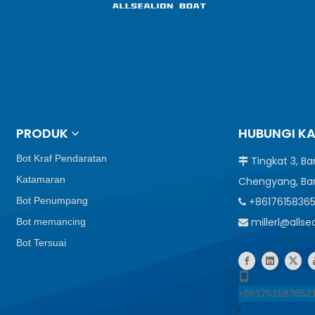
PRODUK
HUBUNGI K
Bot Kraf Pendaratan
Tingkat 3, B

Katamaran
Chengyang, Ba
Bot Penumpang
+8617615836

millerl@alls
Bot memancing

Bot Tersuai
+861761583652