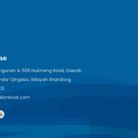
AMI
angunan 4, 506 Huicheng Road, Daerah
ndar Qingdao, Wilayah Shandong
521
ealionboat.com
1