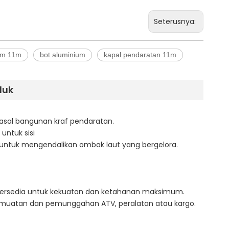
Seterusnya:
um 11m
bot aluminium
kapal pendaratan 11m
duk
asal bangunan kraf pendaratan.
ntuk sisi
 untuk mengendalikan ombak laut yang bergelora.
g tersedia untuk kekuatan dan ketahanan maksimum.
emuatan dan pemunggahan ATV, peralatan atau kargo.