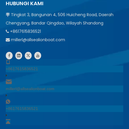
HUBUNGI KAMI
Tingkat 3, Bangunan 4, 506 Huicheng Road, Daerah

Chengyang, Bandar Qingdao, Wilayah Shandong
+8617615836521

millerl@allsealionboat.com

+8617615836521
millerl@allsealionboat.com
+8617615836521