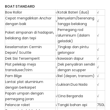
BOAT STANDARD
Bow Rollor
√
Kotak Bateri (dua)
√
Cepat mengalirkan Anchor
Menyelam/berenang
√
√
dengan baik
tangga belakang
Pemegang rod
Poket simpanan di hadapan,
√
aluminium (dalam
√
belakang dan tepi
geladak)
Keselamatan Cermin
Tingkap dan pintu
√
√
Depan/ Scuttle
gelongsor
Dek Sisi Tersemperit
√
kawasan dapur
√
Plat pelekap meja
Dek penyaliran sendiri
√
√
transduser/trim
dengan scupper
Pam Bilge
√
Rel (depan, transom)
√
Lantai: plat aluminium
√
Lukisan:Dua Nada
√
dengan berkarpet
Papan umpan dengan
√
Cina Berganda
√
pemegang joran
Pelancar roket
√
Tangki bahan api
750L