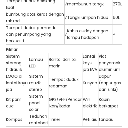
Tempat duduk belakang
√
membunuh tangki
270L
lipat
bumbung atas keras dengan
√
Tangki umpan hidup
60L
rak rod
Tempat duduk pemandu
Kabin cuddy dengan
dan penumpang yang
√
√
lampu hadapan
berkualiti
Pilihan
Sistem
Lantai
Plat
Lampu
Rantai dan tali
stereng
kayu
penyemak
LED
marin
hidraulik
jati EVA
aluminium
LOGO di
Sistem
Dapur
Tempat duduk
lantai kayu
muzik
Kusyen
(dapur gas
redaman
jati
stereo
dan sinki)
Sistem
Kit pam
GPS/VHF/Pencari
Win
Kabin
panel
cuci
ikan/Radar
elektrik
berkarpet
solar
Teduhan
Kompas
Treler
Peti ais
tandas
matahari