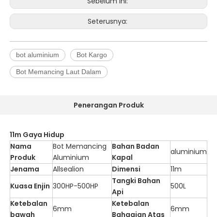
Sebelum ini:
Seterusnya:
bot aluminium
Bot Kargo
Bot Memancing Laut Dalam
Penerangan Produk
11m Gaya Hidup
Nama
Bot Memancing
Bahan Badan
aluminium
Produk
Aluminium
Kapal
Jenama
Allsealion
Dimensi
11m
Tangki Bahan
Kuasa Enjin
300HP-500HP
500L
Api
Ketebalan
Ketebalan
6mm
6mm
bawah
Bahagian Atas