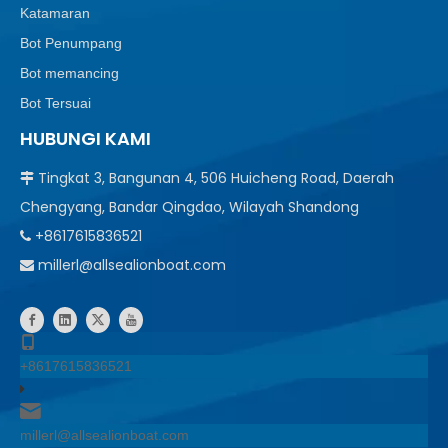
Katamaran
Bot Penumpang
Bot memancing
Bot Tersuai
HUBUNGI KAMI
Tingkat 3, Bangunan 4, 506 Huicheng Road, Daerah

Chengyang, Bandar Qingdao, Wilayah Shandong
+8617615836521

millerl@allsealionboat.com

+8617615836521
millerl@allsealionboat.com