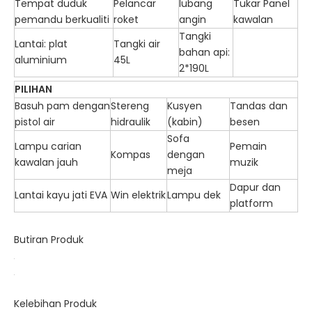
Tempat duduk
Pelancar
lubang
Tukar Panel
pemandu berkualiti
roket
angin
kawalan
Tangki
Lantai: plat
Tangki air
bahan api:
aluminium
45L
2*190L
PILIHAN
Basuh pam dengan
Stereng
Kusyen
Tandas dan
pistol air
hidraulik
(kabin)
besen
Sofa
Lampu carian
Pemain
Kompas
dengan
kawalan jauh
muzik
meja
Dapur dan
Lantai kayu jati EVA
Win elektrik
Lampu dek
platform
Butiran Produk
Kelebihan Produk