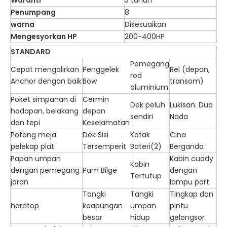
Waranti
3 tahun
Penumpang
8
warna
Disesuaikan
Mengesyorkan HP
200-400HP
STANDARD
Pemegang
Cepat mengalirkan
Penggelek
Rel (depan,
rod
Anchor dengan baik
Bow
transom)
aluminium
Poket simpanan di
Cermin
Dek peluh
Lukisan: Dua
hadapan, belakang
depan
sendiri
Nada
dan tepi
Keselamatan
Potong meja
Dek Sisi
Kotak
Cina
pelekap plat
Tersemperit
Bateri(2)
Berganda
Papan umpan
Kabin cuddy
Kabin
dengan pemegang
Pam Bilge
dengan
Tertutup
joran
lampu port
Tangki
Tangki
Tingkap dan
hardtop
keapungan
umpan
pintu
besar
hidup
gelongsor