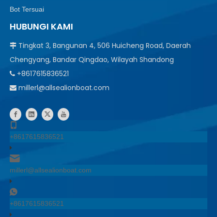
Bot Tersuai
HUBUNGI KAMI
Tingkat 3, Bangunan 4, 506 Huicheng Road, Daerah

Chengyang, Bandar Qingdao, Wilayah Shandong
+8617615836521

millerl@allsealionboat.com

+8617615836521
millerl@allsealionboat.com
+8617615836521