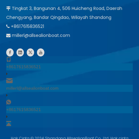
Tingkat 3, Bangunan 4, 506 Huicheng Road, Daerah

Chengyang, Bandar Qingdao, Wilayah Shandong
+8617615836521

millerl@allsealionboat.com

+8617615836521
millerl@allsealionboat.com
+8617615836521
Hak Cipta ©
2024
Shandong AllsealionBoat Co., Ltd. Hak cipta