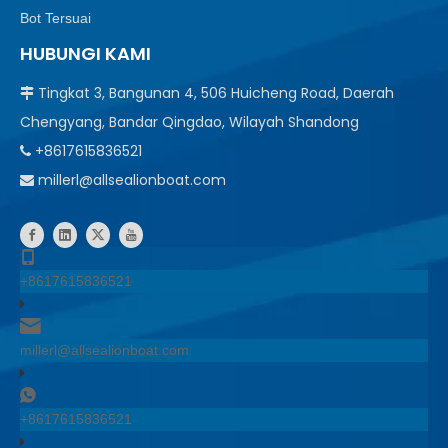
Bot Tersuai
HUBUNGI KAMI
Tingkat 3, Bangunan 4, 506 Huicheng Road, Daerah

Chengyang, Bandar Qingdao, Wilayah Shandong
+8617615836521

millerl@allsealionboat.com

+8617615836521
millerl@allsealionboat.com
+8617615836521