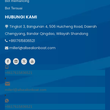
Bot memancing
Bot Tersuai
HUBUNGI KAMI
Tingkat 3, Bangunan 4, 506 Huicheng Road, Daerah

Chengyang, Bandar Qingdao, Wilayah Shandong
+8617615836521

millerl@allsealionboat.com

+8617615836521
millerl@allsealionboat.com
+8617615836521