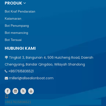
PRODUK
Bot Kraf Pendaratan
Katamaran
Bot Penumpang
Bot memancing
Bot Tersuai
HUBUNGI KAMI
Tingkat 3, Bangunan 4, 506 Huicheng Road, Daerah

Chengyang, Bandar Qingdao, Wilayah Shandong
+8617615836521

millerl@allsealionboat.com

+8617615836521