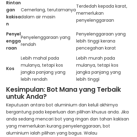
Rintan
Terdedah kepada karat,
gan
Cemerlang, terutamanya
memerlukan
kakisa
dalam air masin
penyelenggaraan
n
Penyel
Penyelenggaraan yang
Penyelenggaraan yang
engga
lebih tinggi kerana
rendah
raan
pencegahan karat
Lebih mahal pada
Lebih murah pada
mulanya, tetapi kos
mulanya, tetapi kos
Kos
jangka panjang yang
jangka panjang yang
lebih rendah
lebih tinggi
Kesimpulan: Bot Mana yang Terbaik
untuk Anda?
Keputusan antara bot aluminium dan keluli akhirnya
bergantung pada keperluan dan pilihan khusus anda. Jika
anda sedang mencari bot yang ringan dan tahan kakisan
yang memerlukan kurang penyelenggaraan, bot
aluminium ialah pilihan yang bagus. Walau