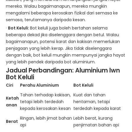
mereka. Walau bagaimanapun, mereka mungkin
mengalami beberapa kerosakan fizikal dari semasa ke
semasa, terutamanya daripada kesan.
·
Bot Keluli:
Bot keluli juga boleh bertahan selama
beberapa dekad jika diselenggara dengan betul. Walau
bagaimanapun, potensi karat dan kakisan memerlukan
penjagaan yang lebih kerap. Jika tidak diselenggara
dengan baik, bot keluli mungkin mempunyai jangka hayat
yang lebih pendek daripada bot aluminium.
Jadual Perbandingan: Aluminium lwn
Bot
Keluli
Ciri
Perahu Aluminium
Bot Keluli
Tahan terhadap kakisan,
Kuat dan tahan
Ketah
tetapi lebih terdedah
hentaman, tetapi
anan
kepada kerosakan kesan
terdedah kepada karat
Ringan, lebih jimat bahan
Lebih berat, kurang
Berat
api
penjimatan bahan api