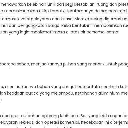
menawarkan kelebihan unik dari segi kestabilan, ruang dan pre
 meminimumkan risiko terbalik, terutamanya dalam perairan b
 termasuk versi pelayaran dan kuasa. Mereka sering digemari unt
k feri dan pengangkutan kargo. Reka bentuk ini membolehkan rua
lan yang ingin menikmati masa di atas air bersama-sama.
berapa sebab, menjadikannya pilihan yang menarik untuk pengg
ya, menjadikannya bahan yang sangat baik untuk membina ka
a dan keadaan cuaca yang melampau. Ketahanan aluminium mema
a.
 prestasi bahan api yang lebih baik. Bot yang lebih ringan b
ayaran rekreasi dan operasi komersial. Kecekapan ini diterjem