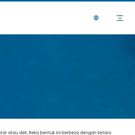
Berita
Hubungi Kami
han Yang Hebat
l:
Tapak
ar atau dek. Reka bentuk ini berbeza dengan ketara