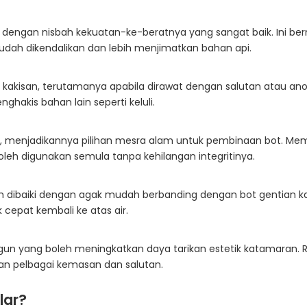
al dengan nisbah kekuatan-ke-beratnya yang sangat baik. Ini 
udah dikendalikan dan lebih menjimatkan bahan api.
isan, terutamanya apabila dirawat dengan salutan atau anodisa
hakis bahan lain seperti keluli.
ula, menjadikannya pilihan mesra alam untuk pembinaan bot. 
leh digunakan semula tanpa kehilangan integritinya.
h dibaiki dengan agak mudah berbanding dengan bot gentian kac
cepat kembali ke atas air.
 yang boleh meningkatkan daya tarikan estetik katamaran. R
an pelbagai kemasan dan salutan.
lar?