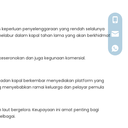
+86176
an keperluan penyelenggaraan yang rendah selalunya
millerl@
 melabur dalam kapal tahan lama yang akan berkhidmat
+86176
 keseronokan dan juga kegunaan komersial.
 Badan kapal berkembar menyediakan platform yang
g menyebabkan ramai keluarga dan pelayar pemula
 laut bergelora. Keupayaan ini amat penting bagi
elbagai.