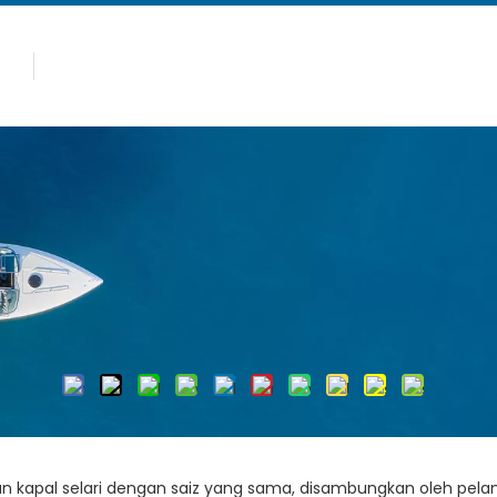
panas
Produk
Kenapa Allsealion
 Adalah Pilihan Yang Hebat
aran Aluminium Adalah Pili
0
Pengarang:Editor tapak Masa Terbitkan: 2025-01-04 Asa
Enquire
 kapal selari dengan saiz yang sama, disambungkan oleh pelant