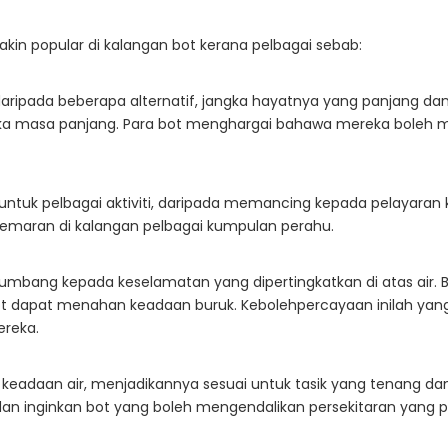
kin popular di kalangan bot kerana pelbagai sebab:
daripada beberapa alternatif, jangka hayatnya yang panjang d
angka masa panjang. Para bot menghargai bahawa mereka boleh
untuk pelbagai aktiviti, daripada memancing kepada pelayaran
emaran di kalangan pelbagai kumpulan perahu.
umbang kepada keselamatan yang dipertingkatkan di atas air.
t dapat menahan keadaan buruk. Kebolehpercayaan inilah yan
reka.
 keadaan air, menjadikannya sesuai untuk tasik yang tenang dan
n inginkan bot yang boleh mengendalikan persekitaran yang p