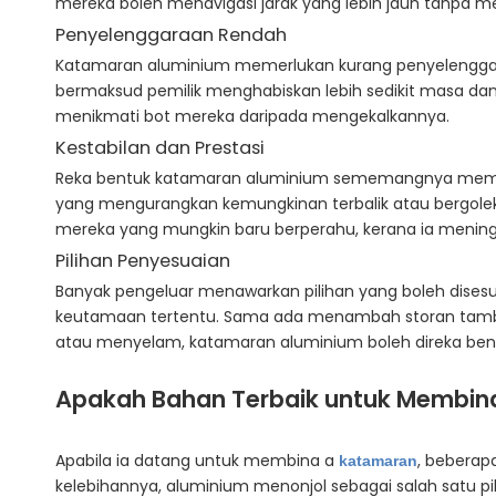
mereka boleh menavigasi jarak yang lebih jauh tanpa 
Penyelenggaraan Rendah
Katamaran aluminium memerlukan kurang penyelenggara
bermaksud pemilik menghabiskan lebih sedikit masa dan
menikmati bot mereka daripada mengekalkannya.
Kestabilan dan Prestasi
Reka bentuk katamaran aluminium sememangnya memberika
yang mengurangkan kemungkinan terbalik atau bergolek
mereka yang mungkin baru berperahu, kerana ia meningk
Pilihan Penyesuaian
Banyak pengeluar menawarkan pilihan yang boleh dise
keutamaan tertentu. Sama ada menambah storan tambah
atau menyelam, katamaran aluminium boleh direka bent
Apakah Bahan Terbaik untuk Membi
Apabila ia datang untuk membina a
, beberap
katamaran
kelebihannya, aluminium menonjol sebagai salah satu pi