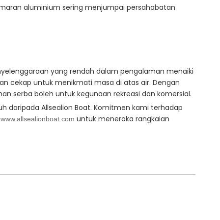
tamaran aluminium sering menjumpai persahabatan
penyelenggaraan yang rendah dalam pengalaman menaiki
an cekap untuk menikmati masa di atas air. Dengan
an serba boleh untuk kegunaan rekreasi dan komersial.
uh daripada Allsealion Boat. Komitmen kami terhadap
i
untuk meneroka rangkaian
www.allsealionboat.com