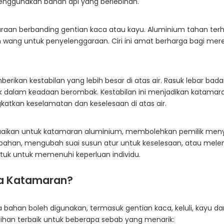
menggunakan bahan api yang berlebihan.
an berbanding gentian kaca atau kayu. Aluminium tahan terha
 wang untuk penyelenggaraan. Ciri ini amat berharga bagi me
n kestabilan yang lebih besar di atas air. Rasuk lebar bada
 dalam keadaan berombak. Kestabilan ini menjadikan katamaran
atkan keselamatan dan keselesaan di atas air.
suaikan untuk katamaran aluminium, membolehkan pemilik men
an, mengubah suai susun atur untuk keselesaan, atau melengk
uk untuk memenuhi keperluan individu.
na Katamaran?
a bahan boleh digunakan, termasuk gentian kaca, keluli, kayu
lihan terbaik untuk beberapa sebab yang menarik: