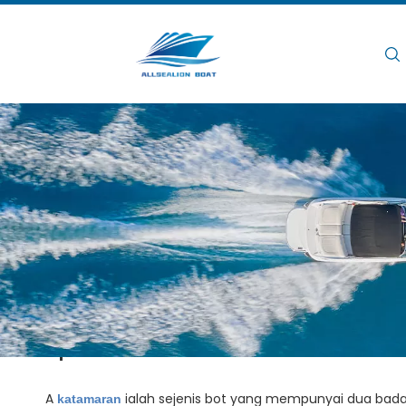
Rumah
/
/
Mengapa Katamaran Aluminium
Rumah
Berita
Mengapa Katam
Views:
Apa itu Catamaran?
A
ialah sejenis bot yang mempunyai dua badan
katamaran