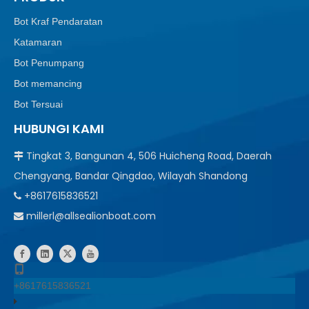
Bot Kraf Pendaratan
Katamaran
Bot Penumpang
Bot memancing
Bot Tersuai
HUBUNGI KAMI
Tingkat 3, Bangunan 4, 506 Huicheng Road, Daerah

Chengyang, Bandar Qingdao, Wilayah Shandong
+8617615836521

millerl@allsealionboat.com

+8617615836521