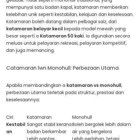
geladak. Tidak seperti monohull tradisional, yang
mempunyai satu badan kapal, katamaran memberikan
kelebihan unik seperti kestabilan, kelajuan dan keselesaan.
Katamaran boleh datang dalam pelbagai saiz, dari
katamaran belayar kecil
kepada model mewah yang
besar seperti a
Katamaran 50 kaki
. Ia digunakan secara
meluas untuk pelayaran rekreasi, pelayaran kompetitif,
dan juga memancing.
Catamaran lwn Monohull: Perbezaan Utama
Apabila membandingkan a
katamaran vs monohull
,
perbezaan utama terletak pada struktur, prestasi dan
keselesaannya:
Ciri
Katamaran
Monohull
Kestabil
Sangat stabil kerana
Boleh bergolek lebih dalam
an
badan berkembar
air yang bergelora
Lebih pantas,
Lebih perlahan, tetapi