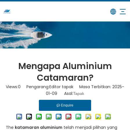
/
/
Mengapa Aluminium
Rumah
Berita
Catamaran?
Mengapa Aluminium
Catamaran?
Views:
0
Pengarang:Editor tapak Masa Terbitkan: 2025-
01-09 Asal:
Tapak
Enquire
The
katamaran aluminium
telah menjadi pilihan yang