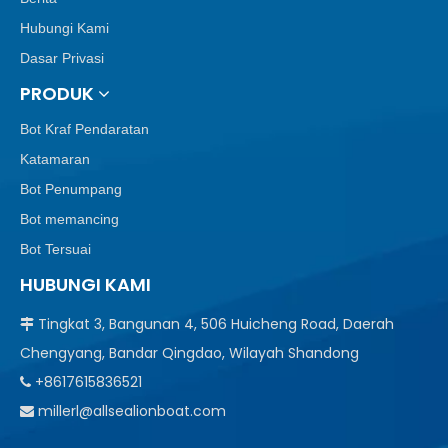
Hubungi Kami
Dasar Privasi
PRODUK
Bot Kraf Pendaratan
Katamaran
Bot Penumpang
Bot memancing
Bot Tersuai
HUBUNGI KAMI
Tingkat 3, Bangunan 4, 506 Huicheng Road, Daerah

Chengyang, Bandar Qingdao, Wilayah Shandong
+8617615836521

millerl@allsealionboat.com
