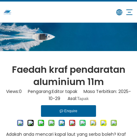
/
/
Faedah kraf pendaratan
Rumah
Berita
aluminium 11m
Faedah kraf pendaratan
aluminium 11m
Views:
0
Pengarang:Editor tapak Masa Terbitkan: 2025-
10-29 Asal:
Tapak
Enquire
Adakah anda mencari kapal laut yang serba boleh? Kraf