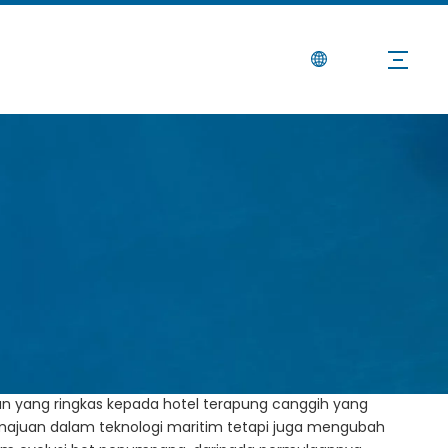
Berita
Hubungi Kami
asi di atas Air
l:
Tapak
ian yang ringkas kepada hotel terapung canggih yang
majuan dalam teknologi maritim tetapi juga mengubah