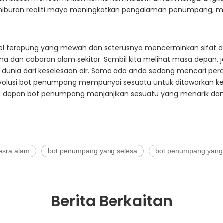
ihan hiburan realiti maya meningkatkan pengalaman penumpang, 
otel terapung yang mewah dan seterusnya mencerminkan sifat d
dan cabaran alam sekitar. Sambil kita melihat masa depan, jel
ia dari keselesaan air. Sama ada anda sedang mencari percuti
 evolusi bot penumpang mempunyai sesuatu untuk ditawarkan 
epan bot penumpang menjanjikan sesuatu yang menarik dan tr
esra alam
bot penumpang yang selesa
bot penumpang yang
Berita Berkaitan