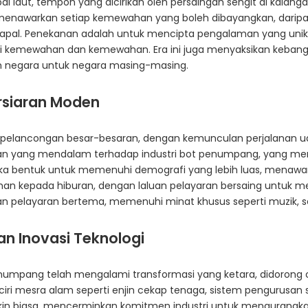
aut, tempoh yang dicirikan oleh persaingan sengit di kalang
 menawarkan setiap kemewahan yang boleh dibayangkan, daripada
apal. Penekanan adalah untuk mencipta pengalaman yang unik
gi kemewahan dan kemewahan. Era ini juga menyaksikan kebangkit
 negara untuk negara masing-masing.
rsiaran Moden
elancongan besar-besaran, dengan kemunculan perjalanan ud
san yang mendalam terhadap industri bot penumpang, yang me
reka bentuk untuk memenuhi demografi yang lebih luas, menawa
ahan kepada hiburan, dengan laluan pelayaran bersaing untuk m
lan pelayaran bertema, memenuhi minat khusus seperti muzik, s
 Inovasi Teknologi
penumpang telah mengalami transformasi yang ketara, didoro
iri mesra alam seperti enjin cekap tenaga, sistem pengurusan s
in biasa, mencerminkan komitmen industri untuk mengurangkan k