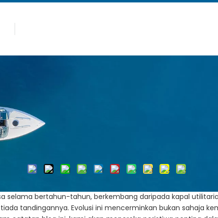
panas
Produk
Kenapa Allsealion
aan dan Inovasi di atas Air
numpang: Keselesaan dan Inov
0
Pengarang:Editor tapak Masa Terbitkan: 2024-10-05 Asa
Enquire
asa selama bertahun-tahun, berkembang daripada kapal utilitar
ada tandingannya. Evolusi ini mencerminkan bukan sahaja ke