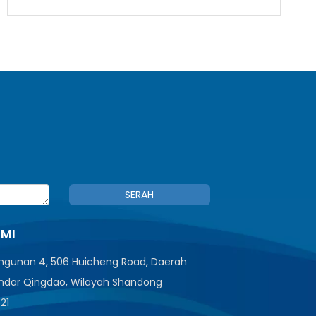
SERAH
AMI
angunan 4, 506 Huicheng Road, Daerah
ndar Qingdao, Wilayah Shandong
521