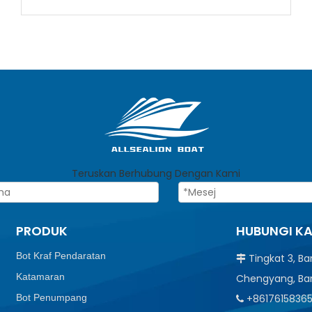
Marin
Teruskan Berhubung Dengan Kami
PRODUK
HUBUNGI K
Bot Kraf Pendaratan
Tingkat 3, B

Katamaran
Chengyang, Ba
Bot Penumpang
+8617615836
