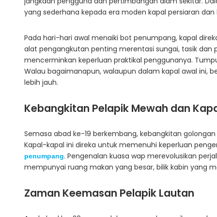
jangkaan pengguna dan pertimbangan alam sekitar. Dal
yang sederhana kepada era moden kapal persiaran dan 
Pada hari-hari awal menaiki bot penumpang, kapal direk
alat pengangkutan penting merentasi sungai, tasik dan
mencerminkan keperluan praktikal penggunanya. Tumpua
Walau bagaimanapun, walaupun dalam kapal awal ini, beb
lebih jauh.
Kebangkitan Pelapik Mewah dan Kapa
Semasa abad ke-19 berkembang, kebangkitan golongan
Kapal-kapal ini direka untuk memenuhi keperluan pen
. Pengenalan kuasa wap merevolusikan perjal
penumpang
mempunyai ruang makan yang besar, bilik kabin yang me
Zaman Keemasan Pelapik Lautan