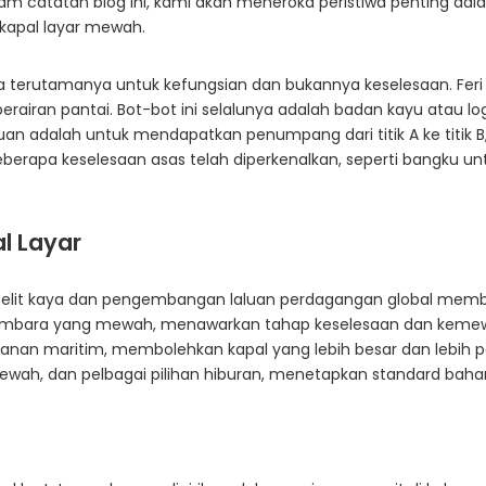
am catatan blog ini, kami akan meneroka peristiwa penting da
kapal layar mewah.
a terutamanya untuk kefungsian dan bukannya keselesaan. Feri 
 perairan pantai. Bot-bot ini selalunya adalah badan kayu at
n adalah untuk mendapatkan penumpang dari titik A ke titik 
erapa keselesaan asas telah diperkenalkan, seperti bangku un
l Layar
 elit kaya dan pengembangan laluan perdagangan global memb
gembara yang mewah, menawarkan tahap keselesaan dan kemewah
anan maritim, membolehkan kapal yang lebih besar dan lebih pa
wah, dan pelbagai pilihan hiburan, menetapkan standard bahar