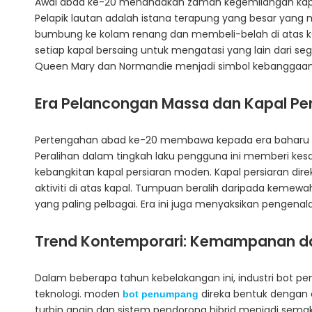
Awal abad ke-20 menandakan zaman kegemilangan kapal l
Pelapik lautan adalah istana terapung yang besar yang
bumbung ke kolam renang dan membeli-belah di atas k
setiap kapal bersaing untuk mengatasi yang lain dari se
Queen Mary dan Normandie menjadi simbol kebanggaan
Era Pelancongan Massa dan Kapal Pe
Pertengahan abad ke-20 membawa kepada era baharu p
Peralihan dalam tingkah laku pengguna ini memberi ke
kebangkitan kapal persiaran moden. Kapal persiaran di
aktiviti di atas kapal. Tumpuan beralih daripada kemew
yang paling pelbagai. Era ini juga menyaksikan pengena
Trend Kontemporari: Kemampanan dan
Dalam beberapa tahun kebelakangan ini, industri bot 
teknologi. moden
direka bentuk dengan c
bot penumpang
turbin angin dan sistem pendorong hibrid menjadi semak