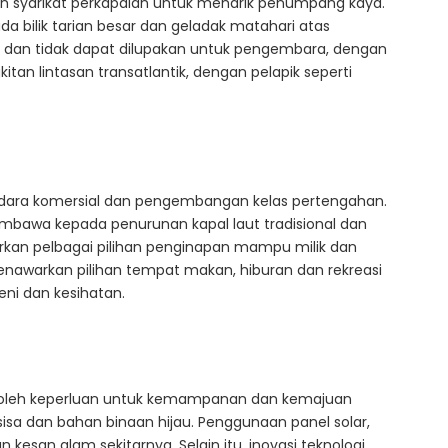
an syarikat perkapalan untuk menarik penumpang kaya.
 bilik tarian besar dan geladak matahari atas
 dan tidak dapat dilupakan untuk pengembara, dengan
an lintasan transatlantik, dengan pelapik seperti
ara komersial dan pengembangan kelas pertengahan.
mbawa kepada penurunan kapal laut tradisional dan
rkan pelbagai pilihan penginapan mampu milik dan
enawarkan pilihan tempat makan, hiburan dan rekreasi
eni dan kesihatan.
ng oleh keperluan untuk kemampanan dan kemajuan
isa dan bahan binaan hijau. Penggunaan panel solar,
esan alam sekitarnya. Selain itu, inovasi teknologi