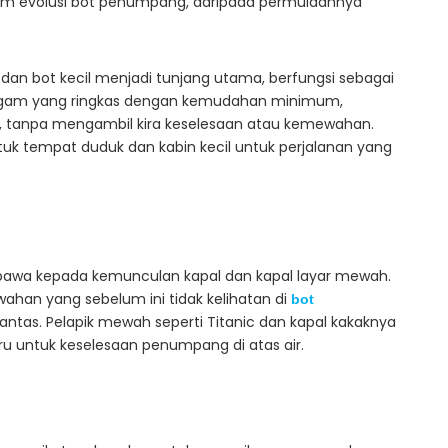
lam evolusi bot penumpang, daripada permulaannya
dan bot kecil menjadi tunjang utama, berfungsi sebagai
au logam yang ringkas dengan kemudahan minimum,
B, tanpa mengambil kira keselesaan atau kemewahan.
tuk tempat duduk dan kabin kecil untuk perjalanan yang
awa kepada kemunculan kapal dan kapal layar mewah.
an yang sebelum ini tidak kelihatan di
bot
ntas. Pelapik mewah seperti Titanic dan kapal kakaknya
u untuk keselesaan penumpang di atas air.