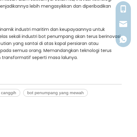
menjadikannya lebih mengasyikkan dan diperibadikan
+86176
millerl@
inamik industri maritim dan keupayaannya untuk
as sekali industri bot penumpang akan terus berinovasi,
+86176
an yang santai di atas kapal persiaran atau
kepada semua orang. Memandangkan teknologi terus
ansformatif seperti masa lalunya.
 canggih
bot penumpang yang mewah