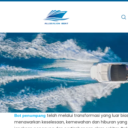
Rumah
/
/
Evolusi Bot Penumpang: Keseles
Rumah
Berita
Evolusi Bot Pe
Views:
telah melalui transformasi yang luar bi
Bot penumpang
menawarkan keselesaan, kemewahan dan hiburan yang ti