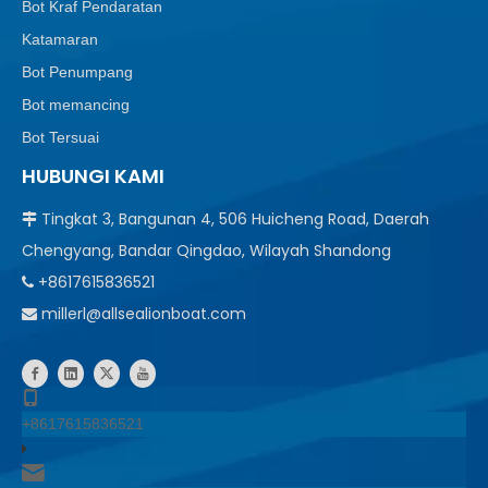
Bot Kraf Pendaratan
Katamaran
Bot Penumpang
Bot memancing
Bot Tersuai
HUBUNGI KAMI
Tingkat 3, Bangunan 4, 506 Huicheng Road, Daerah

Chengyang, Bandar Qingdao, Wilayah Shandong
+8617615836521

millerl@allsealionboat.com

+8617615836521