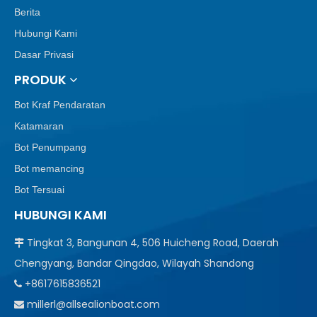
Berita
Hubungi Kami
Dasar Privasi
PRODUK
Bot Kraf Pendaratan
Katamaran
Bot Penumpang
Bot memancing
Bot Tersuai
HUBUNGI KAMI
Tingkat 3, Bangunan 4, 506 Huicheng Road, Daerah

Chengyang, Bandar Qingdao, Wilayah Shandong
+8617615836521

millerl@allsealionboat.com
