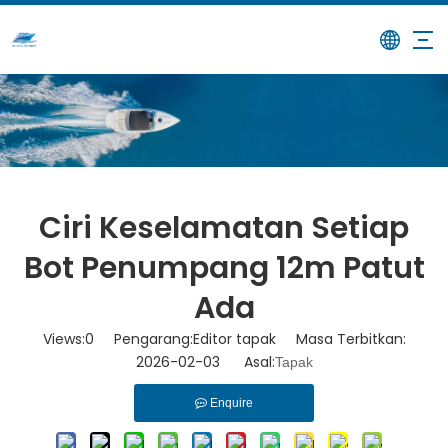
/
/
Ciri Keselamatan Setiap Bot
Rumah
Berita
Penumpang 12m Patut Ada
Ciri Keselamatan Setiap
Bot Penumpang 12m Patut
Ada
Views:
0
Pengarang:Editor tapak Masa Terbitkan:
2026-02-03 Asal:
Tapak
Enquire