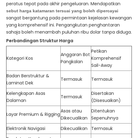
peratus tepat pada akhir pengeluaran. Mendapatkan
sebut harga katamaran tersuai yang boleh dipercayai
sangat bergantung pada permintaan kejelasan kewangan
yang komprehensif ini. Pengangkutan penghantaran
sahaja boleh menambah puluhan ribu dolar tanpa diduga.
Perbandingan Struktur Harga
Petikan
Anggaran Bot
Kategori Kos
Komprehensif
Pangkalan
Sail-Away
Badan Berstruktur &
Termasuk
Termasuk
Laminat Dek
Kelengkapan Asas
Disertakan
Termasuk
Dalaman
(Disesuaikan)
Asas atau
Ditentukan
Layar Premium & Rigging
Dikecualikan
Sepenuhnya
Elektronik Navigasi
Dikecualikan
Termasuk