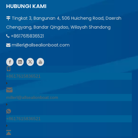
HUBUNGI KAMI
Tingkat 3, Bangunan 4, 506 Huicheng Road, Daerah

Chengyang, Bandar Qingdao, Wilayah Shandong
+8617615836521

millerl@allsealionboat.com

+8617615836521
millerl@allsealionboat.com
+8617615836521